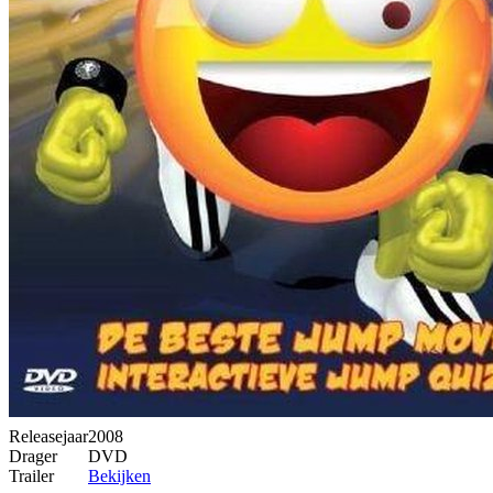
Releasejaar
2008
Drager
DVD
Trailer
Bekijken