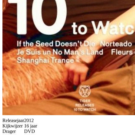
Releasejaar
2012
Kijkwijzer
16 jaar
Drager
DVD