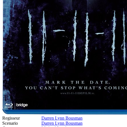
Regisseur
Darren Lynn Bousman
Scenario
Darren Lynn Bousman