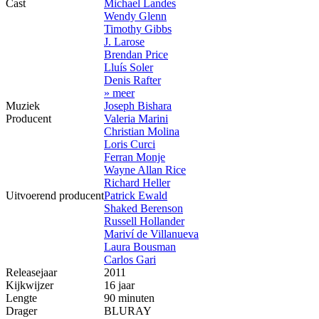
Cast
Michael Landes
Wendy Glenn
Timothy Gibbs
J. Larose
Brendan Price
Lluís Soler
Denis Rafter
» meer
Muziek
Joseph Bishara
Producent
Valeria Marini
Christian Molina
Loris Curci
Ferran Monje
Wayne Allan Rice
Richard Heller
Uitvoerend producent
Patrick Ewald
Shaked Berenson
Russell Hollander
Mariví de Villanueva
Laura Bousman
Carlos Gari
Releasejaar
2011
Kijkwijzer
16 jaar
Lengte
90 minuten
Drager
BLURAY