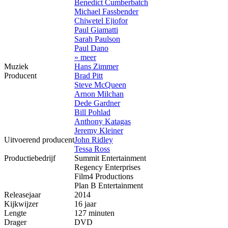
Benedict Cumberbatch
Michael Fassbender
Chiwetel Ejiofor
Paul Giamatti
Sarah Paulson
Paul Dano
» meer
Muziek
Hans Zimmer
Producent
Brad Pitt
Steve McQueen
Arnon Milchan
Dede Gardner
Bill Pohlad
Anthony Katagas
Jeremy Kleiner
Uitvoerend producent
John Ridley
Tessa Ross
Productiebedrijf
Summit Entertainment
Regency Enterprises
Film4 Productions
Plan B Entertainment
Releasejaar
2014
Kijkwijzer
16 jaar
Lengte
127 minuten
Drager
DVD