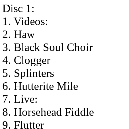
Disc 1:
1. Videos:
2. Haw
3. Black Soul Choir
4. Clogger
5. Splinters
6. Hutterite Mile
7. Live:
8. Horsehead Fiddle
9. Flutter