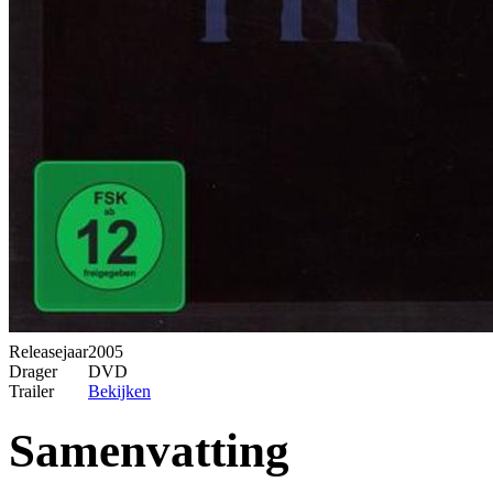
Releasejaar
2005
Drager
DVD
Trailer
Bekijken
Samenvatting