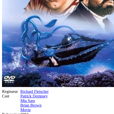
Regisseur
Richard Fleischer
Cast
Patrick Dempsey
Mia Sara
Brian Brown
Movie