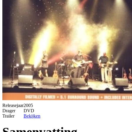
Releasejaar
2005
Drager
DVD
Trailer
Bekijken
Samenvatting