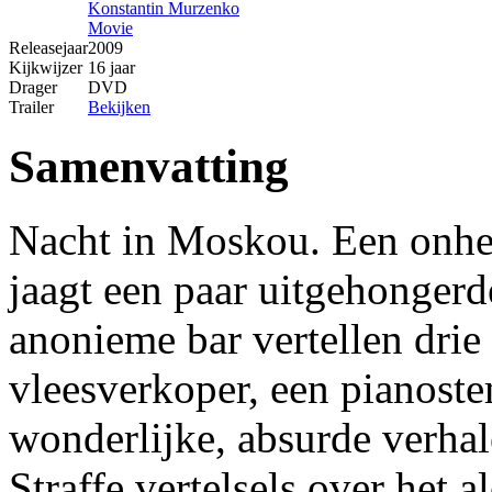
Konstantin Murzenko
Movie
Releasejaar
2009
Kijkwijzer
16 jaar
Drager
DVD
Trailer
Bekijken
Samenvatting
Nacht in Moskou. Een onhei
jaagt een paar uitgehongerd
anonieme bar vertellen drie
vleesverkoper, een pianostem
wonderlijke, absurde verha
Straffe vertelsels over het 