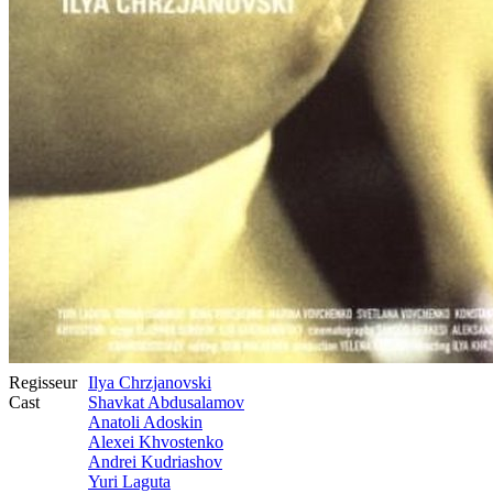
Regisseur
Ilya Chrzjanovski
Cast
Shavkat Abdusalamov
Anatoli Adoskin
Alexei Khvostenko
Andrei Kudriashov
Yuri Laguta