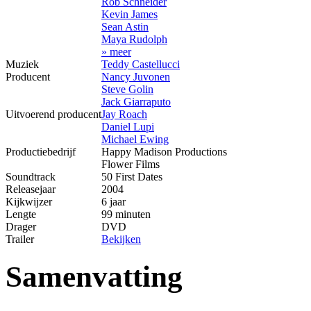
Rob Schneider
Kevin James
Sean Astin
Maya Rudolph
» meer
Muziek
Teddy Castellucci
Producent
Nancy Juvonen
Steve Golin
Jack Giarraputo
Uitvoerend producent
Jay Roach
Daniel Lupi
Michael Ewing
Productiebedrijf
Happy Madison Productions
Flower Films
Soundtrack
50 First Dates
Releasejaar
2004
Kijkwijzer
6 jaar
Lengte
99 minuten
Drager
DVD
Trailer
Bekijken
Samenvatting