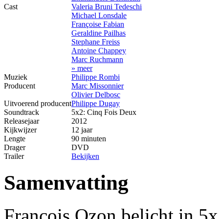
Cast
Valeria Bruni Tedeschi
Michael Lonsdale
Françoise Fabian
Geraldine Pailhas
Stephane Freiss
Antoine Chappey
Marc Ruchmann
» meer
Muziek
Philippe Rombi
Producent
Marc Missonnier
Olivier Delbosc
Uitvoerend producent
Philippe Dugay
Soundtrack
5x2: Cinq Fois Deux
Releasejaar
2012
Kijkwijzer
12 jaar
Lengte
90 minuten
Drager
DVD
Trailer
Bekijken
Samenvatting
François Ozon belicht in 5x2