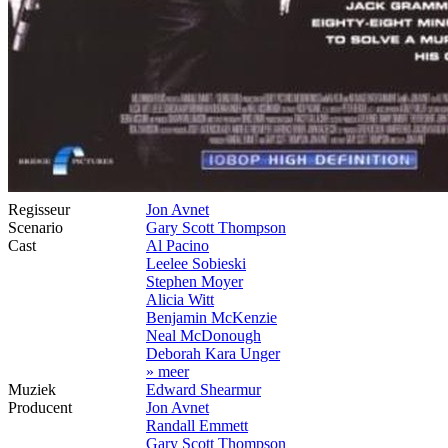
Regisseur
Jon Avnet
Scenario
Gary Scott Thompson
Cast
Al Pacino
Leelee Sobieski
Stephen Moyer
Alicia Witt
Benjamin McKenzie
Neal McDonough
Deborah Kara Unger
» meer
Muziek
Edward Shearmur
Producent
Jon Avnet
Randall Emmett
Gary Scott Thompson