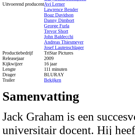
Uitvoerend producent
Avi Lerner
Lawrence Bender
Boaz Davidson
Danny Dimbort
George Furla
Trevor Short
John Baldecchi
Andreas Thiesmeyer
Josef Lautenschlager
Productiebedrijf
TriStar Pictures
Releasejaar
2009
Kijkwijzer
16 jaar
Lengte
111 minuten
Drager
BLURAY
Trailer
Bekijken
Samenvatting
Jack Graham is een succesvo
universitair docent. Hij hee