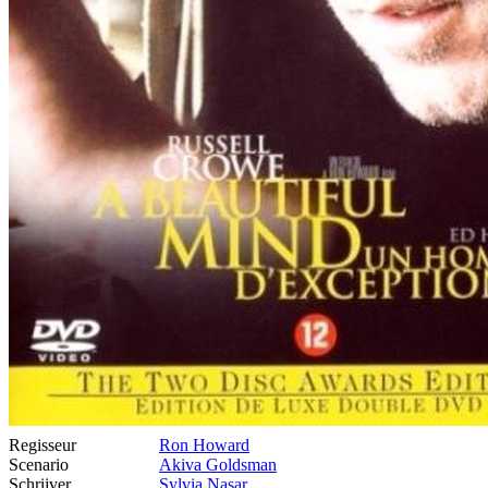
Regisseur
Ron Howard
Scenario
Akiva Goldsman
Schrijver
Sylvia Nasar