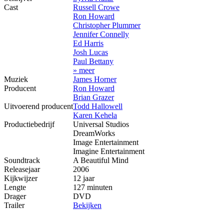
Cast
Russell Crowe
Ron Howard
Christopher Plummer
Jennifer Connelly
Ed Harris
Josh Lucas
Paul Bettany
» meer
Muziek
James Horner
Producent
Ron Howard
Brian Grazer
Uitvoerend producent
Todd Hallowell
Karen Kehela
Productiebedrijf
Universal Studios
DreamWorks
Image Entertainment
Imagine Entertainment
Soundtrack
A Beautiful Mind
Releasejaar
2006
Kijkwijzer
12 jaar
Lengte
127 minuten
Drager
DVD
Trailer
Bekijken