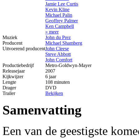
Jamie Lee Curtis
Kevin Kline
Michael Palin
Geoffrey Palmer
Ken Campbell
» meer
Muziek
John du Prez
Producent
Michael Shamberg
Uitvoerend producent
John Cleese
Steve Abbott
John Comfort
Productiebedrijf
Metro-Goldwyn-Mayer
Releasejaar
2007
Kijkwijzer
6 jaar
Lengte
108 minuten
Drager
DVD
Trailer
Bekijken
Samenvatting
Een van de geestigste kome