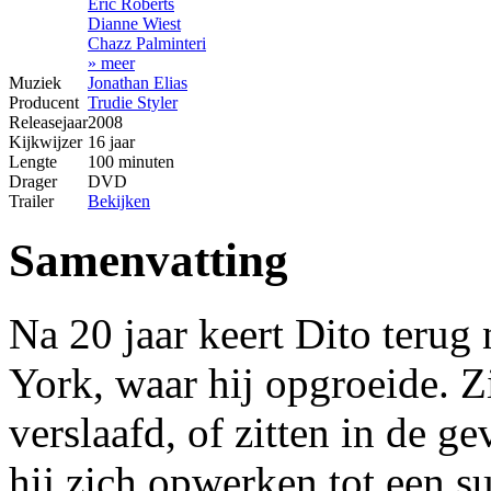
Eric Roberts
Dianne Wiest
Chazz Palminteri
» meer
Muziek
Jonathan Elias
Producent
Trudie Styler
Releasejaar
2008
Kijkwijzer
16 jaar
Lengte
100 minuten
Drager
DVD
Trailer
Bekijken
Samenvatting
Na 20 jaar keert Dito terug 
York, waar hij opgroeide. Z
verslaafd, of zitten in de g
hij zich opwerken tot een s