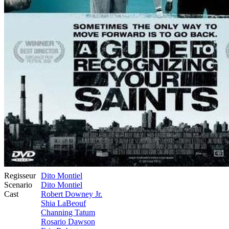
Regisseur
Dito Montiel
Scenario
Dito Montiel
Cast
Robert Downey Jr.
Shia LaBeouf
Channing Tatum
Rosario Dawson