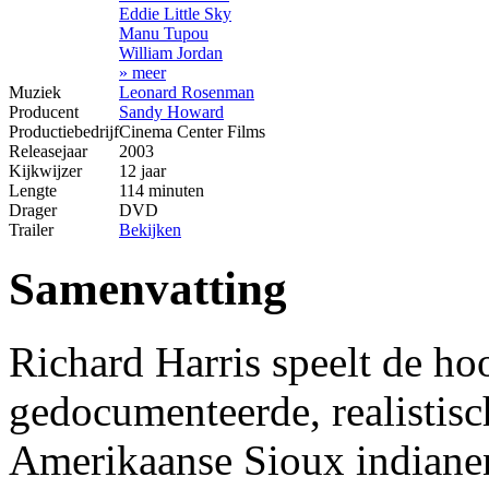
Eddie Little Sky
Manu Tupou
William Jordan
» meer
Muziek
Leonard Rosenman
Producent
Sandy Howard
Productiebedrijf
Cinema Center Films
Releasejaar
2003
Kijkwijzer
12 jaar
Lengte
114 minuten
Drager
DVD
Trailer
Bekijken
Samenvatting
Richard Harris speelt de hoo
gedocumenteerde, realistisc
Amerikaanse Sioux indianen