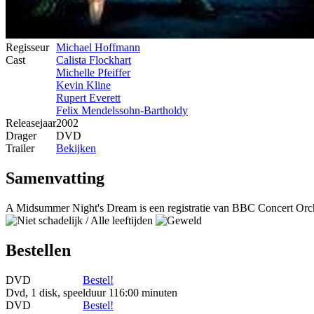
Regisseur
Michael Hoffmann
Cast
Calista Flockhart
Michelle Pfeiffer
Kevin Kline
Rupert Everett
Felix Mendelssohn-Bartholdy
Releasejaar
2002
Drager
DVD
Trailer
Bekijken
Samenvatting
A Midsummer Night's Dream is een registratie van BBC Concert Orches
Bestellen
DVD
Bestel!
Dvd, 1 disk, speelduur 116:00 minuten
DVD
Bestel!