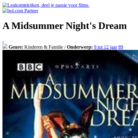
A Midsummer Night's Dream
-
Genre:
Kinderen & Familie /
Onderwerp:
9 tot 12 jaar
89