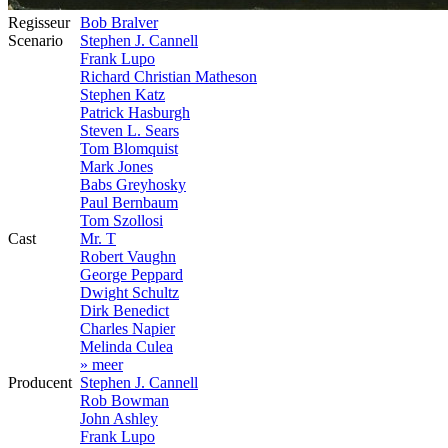
Regisseur
Bob Bralver
Scenario
Stephen J. Cannell
Frank Lupo
Richard Christian Matheson
Stephen Katz
Patrick Hasburgh
Steven L. Sears
Tom Blomquist
Mark Jones
Babs Greyhosky
Paul Bernbaum
Tom Szollosi
Cast
Mr. T
Robert Vaughn
George Peppard
Dwight Schultz
Dirk Benedict
Charles Napier
Melinda Culea
» meer
Producent
Stephen J. Cannell
Rob Bowman
John Ashley
Frank Lupo