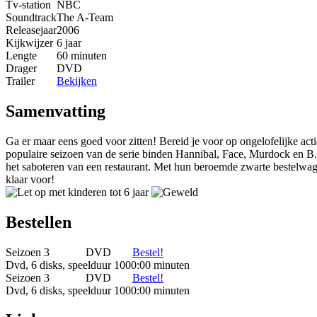
Tv-station
NBC
Soundtrack
The A-Team
Releasejaar
2006
Kijkwijzer
6 jaar
Lengte
60 minuten
Drager
DVD
Trailer
Bekijken
Samenvatting
Ga er maar eens goed voor zitten! Bereid je voor op ongelofelijke act
populaire seizoen van de serie binden Hannibal, Face, Murdock en B.A
het saboteren van een restaurant. Met hun beroemde zwarte bestelwagen
klaar voor!
Bestellen
Seizoen 3
DVD
Bestel!
Dvd, 6 disks, speelduur 1000:00 minuten
Seizoen 3
DVD
Bestel!
Dvd, 6 disks, speelduur 1000:00 minuten