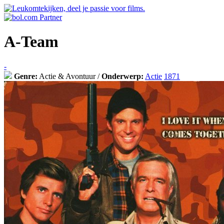
A-Team
-
Genre:
Actie & Avontuur /
Onderwerp:
Actie
1871