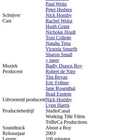
Paul Weitz
Peter Hedges
Schrijver
Nick Hornby
Cast
Rachel Weisz
Hugh Grant
Nicholas Hoult
Toni Collette
Natalia Tena
Victoria Smurfit
Sharon Small
» meer
Muziek
Badly Drawn Boy
Producent
Robert de Niro
Tim Bevan
Eric Fellner
Jane Rosenthal
Brad Epstein
Uitvoerend producent
Nick Hornby
Lynn Harris
Productiebedrijf
StudioCanal
Working Title Films
TriBeCa Productions
Soundtrack
About a Boy
Releasejaar
2003
Lengte
100 minuten