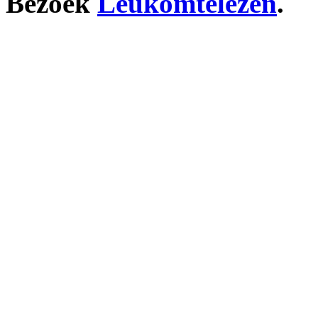
Bezoek
Leukomtelezen
.