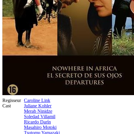
Regisseur
Caroline Link
Cast
Juliane Kohler
Merab Ninidze
Soledad Villamil
Ricardo Darín
Masahiro Motoki
Tsutomu Yamazaki