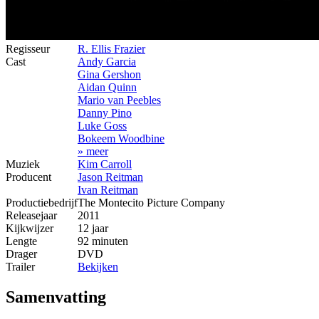
Regisseur
R. Ellis Frazier
Cast
Andy Garcia
Gina Gershon
Aidan Quinn
Mario van Peebles
Danny Pino
Luke Goss
Bokeem Woodbine
» meer
Muziek
Kim Carroll
Producent
Jason Reitman
Ivan Reitman
Productiebedrijf
The Montecito Picture Company
Releasejaar
2011
Kijkwijzer
12 jaar
Lengte
92 minuten
Drager
DVD
Trailer
Bekijken
Samenvatting