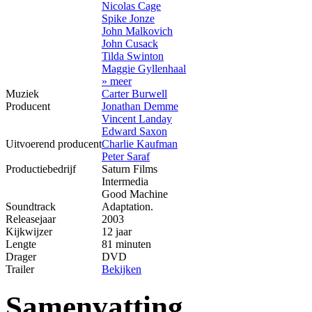
Nicolas Cage
Spike Jonze
John Malkovich
John Cusack
Tilda Swinton
Maggie Gyllenhaal
» meer
Muziek
Carter Burwell
Producent
Jonathan Demme
Vincent Landay
Edward Saxon
Uitvoerend producent
Charlie Kaufman
Peter Saraf
Productiebedrijf
Saturn Films
Intermedia
Good Machine
Soundtrack
Adaptation.
Releasejaar
2003
Kijkwijzer
12 jaar
Lengte
81 minuten
Drager
DVD
Trailer
Bekijken
Samenvatting