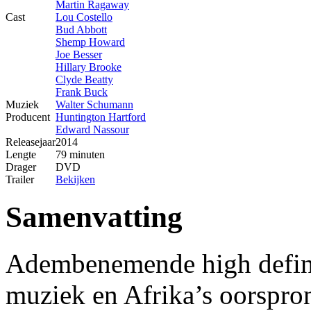
Martin Ragaway
Cast
Lou Costello
Bud Abbott
Shemp Howard
Joe Besser
Hillary Brooke
Clyde Beatty
Frank Buck
Muziek
Walter Schumann
Producent
Huntington Hartford
Edward Nassour
Releasejaar
2014
Lengte
79 minuten
Drager
DVD
Trailer
Bekijken
Samenvatting
Adembenemende high definit
muziek en Afrika’s oorspro