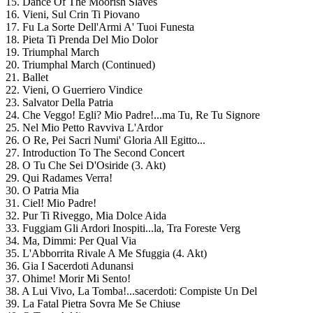
15. Dance Of The Moorish Slaves
16. Vieni, Sul Crin Ti Piovano
17. Fu La Sorte Dell'Armi A' Tuoi Funesta
18. Pieta Ti Prenda Del Mio Dolor
19. Triumphal March
20. Triumphal March (Continued)
21. Ballet
22. Vieni, O Guerriero Vindice
23. Salvator Della Patria
24. Che Veggo! Egli? Mio Padre!...ma Tu, Re Tu Signore
25. Nel Mio Petto Ravviva L'Ardor
26. O Re, Pei Sacri Numi' Gloria All Egitto...
27. Introduction To The Second Concert
28. O Tu Che Sei D'Osiride (3. Akt)
29. Qui Radames Verra!
30. O Patria Mia
31. Ciel! Mio Padre!
32. Pur Ti Riveggo, Mia Dolce Aida
33. Fuggiam Gli Ardori Inospiti...la, Tra Foreste Verg
34. Ma, Dimmi: Per Qual Via
35. L'Abborrita Rivale A Me Sfuggia (4. Akt)
36. Gia I Sacerdoti Adunansi
37. Ohime! Morir Mi Sento!
38. A Lui Vivo, La Tomba!...sacerdoti: Compiste Un Del
39. La Fatal Pietra Sovra Me Se Chiuse