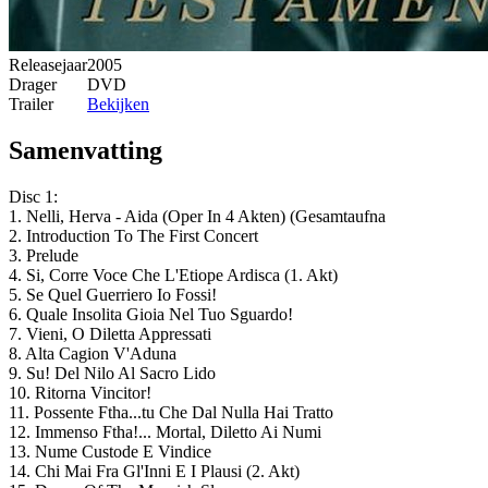
Releasejaar
2005
Drager
DVD
Trailer
Bekijken
Samenvatting
Disc 1:
1. Nelli, Herva - Aida (Oper In 4 Akten) (Gesamtaufna
2. Introduction To The First Concert
3. Prelude
4. Si, Corre Voce Che L'Etiope Ardisca (1. Akt)
5. Se Quel Guerriero Io Fossi!
6. Quale Insolita Gioia Nel Tuo Sguardo!
7. Vieni, O Diletta Appressati
8. Alta Cagion V'Aduna
9. Su! Del Nilo Al Sacro Lido
10. Ritorna Vincitor!
11. Possente Ftha...tu Che Dal Nulla Hai Tratto
12. Immenso Ftha!... Mortal, Diletto Ai Numi
13. Nume Custode E Vindice
14. Chi Mai Fra Gl'Inni E I Plausi (2. Akt)