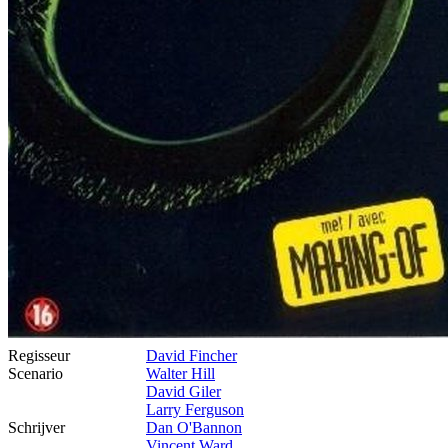
Regisseur
David Fincher
Scenario
Walter Hill
David Giler
Larry Ferguson
Schrijver
Dan O'Bannon
Vincent Ward