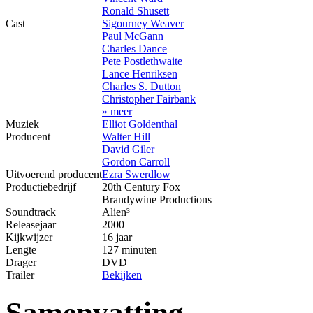
Ronald Shusett
Cast
Sigourney Weaver
Paul McGann
Charles Dance
Pete Postlethwaite
Lance Henriksen
Charles S. Dutton
Christopher Fairbank
» meer
Muziek
Elliot Goldenthal
Producent
Walter Hill
David Giler
Gordon Carroll
Uitvoerend producent
Ezra Swerdlow
Productiebedrijf
20th Century Fox
Brandywine Productions
Soundtrack
Alien³
Releasejaar
2000
Kijkwijzer
16 jaar
Lengte
127 minuten
Drager
DVD
Trailer
Bekijken
Samenvatting