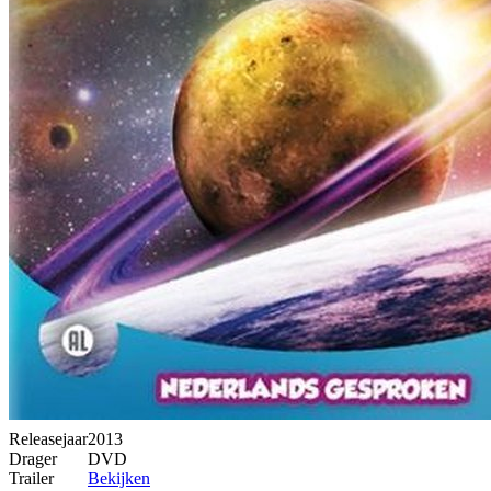
Releasejaar
2013
Drager
DVD
Trailer
Bekijken