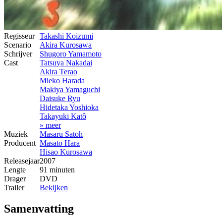
Regisseur
Takashi Koizumi
Scenario
Akira Kurosawa
Schrijver
Shugoro Yamamoto
Cast
Tatsuya Nakadai
Akira Terao
Mieko Harada
Makiya Yamaguchi
Daisuke Ryu
Hidetaka Yoshioka
Takayuki Katô
» meer
Muziek
Masaru Satoh
Producent
Masato Hara
Hisao Kurosawa
Releasejaar
2007
Lengte
91 minuten
Drager
DVD
Trailer
Bekijken
Samenvatting