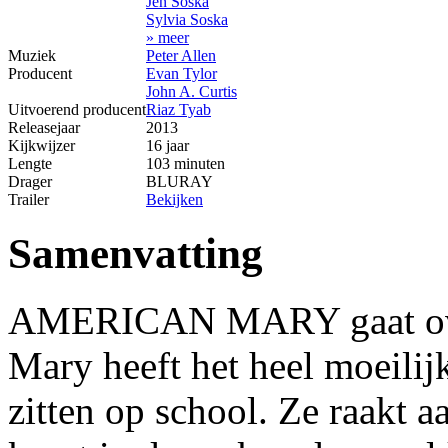
Jen Soska
Sylvia Soska
» meer
Muziek
Peter Allen
Producent
Evan Tylor
John A. Curtis
Uitvoerend producent
Riaz Tyab
Releasejaar
2013
Kijkwijzer
16 jaar
Lengte
103 minuten
Drager
BLURAY
Trailer
Bekijken
Samenvatting
AMERICAN MARY gaat over
Mary heeft het heel moeilijk
zitten op school. Ze raakt 