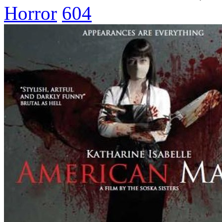
Horror
604