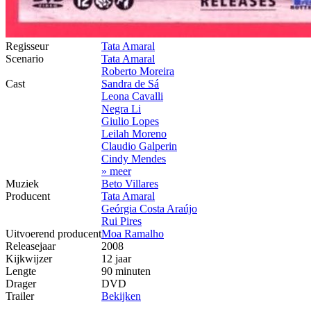
Regisseur
Tata Amaral
Scenario
Tata Amaral
Roberto Moreira
Cast
Sandra de Sá
Leona Cavalli
Negra Li
Giulio Lopes
Leilah Moreno
Claudio Galperin
Cindy Mendes
» meer
Muziek
Beto Villares
Producent
Tata Amaral
Geórgia Costa Araújo
Rui Pires
Uitvoerend producent
Moa Ramalho
Releasejaar
2008
Kijkwijzer
12 jaar
Lengte
90 minuten
Drager
DVD
Trailer
Bekijken