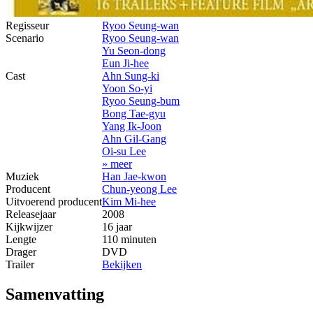
Regisseur
Ryoo Seung-wan
Scenario
Ryoo Seung-wan
Yu Seon-dong
Eun Ji-hee
Cast
Ahn Sung-ki
Yoon So-yi
Ryoo Seung-bum
Bong Tae-gyu
Yang Ik-Joon
Ahn Gil-Gang
Oi-su Lee
» meer
Muziek
Han Jae-kwon
Producent
Chun-yeong Lee
Uitvoerend producent
Kim Mi-hee
Releasejaar
2008
Kijkwijzer
16 jaar
Lengte
110 minuten
Drager
DVD
Trailer
Bekijken
Samenvatting