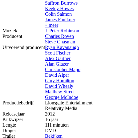
Saffron Burrows
Keeley Hawes
Colin Salmon
James Faulkner
» meer
Muziek
J. Peter Robinson
Producent
Charles Roven
Steve Chasman
Uitvoerend producent
Ryan Kavanaugh
Scott Fischer
Alex Gartner
Alan Glazer
Christopher Mapp
David Alper
Gary Hamilton
David Whealy
Matthew Street
George McIndoe
Productiebedrijf
Lionsgate Entertainment
Relativity Media
Releasejaar
2012
Kijkwijzer
16 jaar
Lengte
111 minuten
Drager
DVD
Trailer
Bekijken