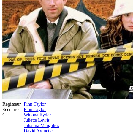
Regisseur
Finn Taylor
Scenario
Finn Taylor
Cast
Winona Ryder
Juliette Lewis
Julianna Margulies
David Arquette