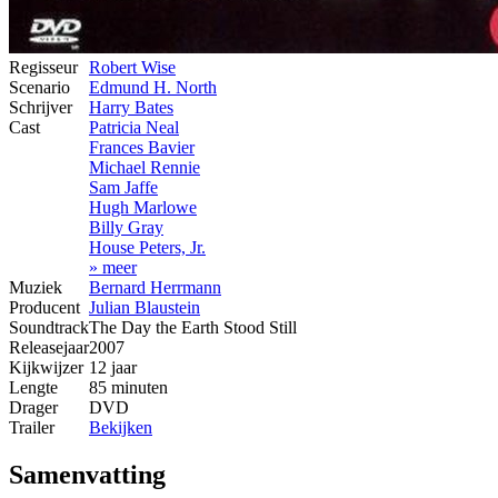
Regisseur
Robert Wise
Scenario
Edmund H. North
Schrijver
Harry Bates
Cast
Patricia Neal
Frances Bavier
Michael Rennie
Sam Jaffe
Hugh Marlowe
Billy Gray
House Peters, Jr.
» meer
Muziek
Bernard Herrmann
Producent
Julian Blaustein
Soundtrack
The Day the Earth Stood Still
Releasejaar
2007
Kijkwijzer
12 jaar
Lengte
85 minuten
Drager
DVD
Trailer
Bekijken
Samenvatting