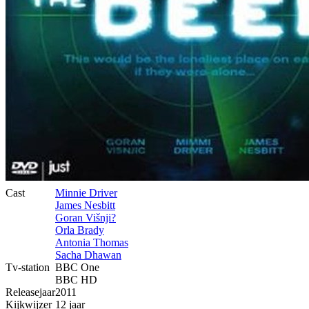
Cast
Minnie Driver
James Nesbitt
Goran Višnji?
Orla Brady
Antonia Thomas
Sacha Dhawan
Tv-station
BBC One
BBC HD
Releasejaar
2011
Kijkwijzer
12 jaar