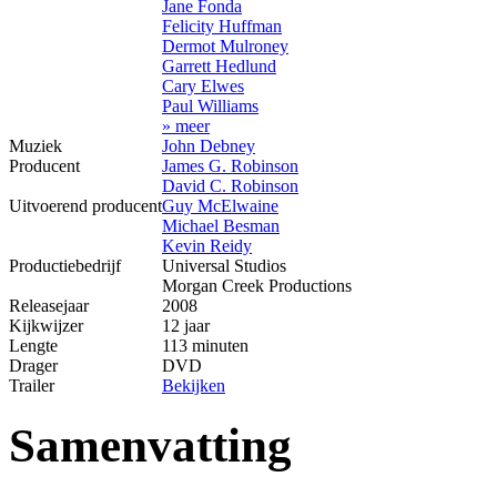
Jane Fonda
Felicity Huffman
Dermot Mulroney
Garrett Hedlund
Cary Elwes
Paul Williams
» meer
Muziek
John Debney
Producent
James G. Robinson
David C. Robinson
Uitvoerend producent
Guy McElwaine
Michael Besman
Kevin Reidy
Productiebedrijf
Universal Studios
Morgan Creek Productions
Releasejaar
2008
Kijkwijzer
12 jaar
Lengte
113 minuten
Drager
DVD
Trailer
Bekijken
Samenvatting