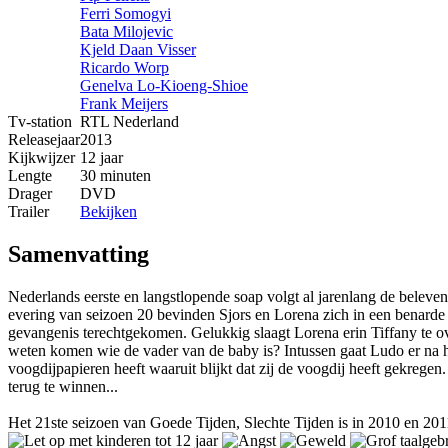
Ferri Somogyi
Bata Milojevic
Kjeld Daan Visser
Ricardo Worp
Genelva Lo-Kioeng-Shioe
Frank Meijers
Tv-station
RTL Nederland
Releasejaar
2013
Kijkwijzer
12 jaar
Lengte
30 minuten
Drager
DVD
Trailer
Bekijken
Samenvatting
Nederlands eerste en langstlopende soap volgt al jarenlang de beleven
evering van seizoen 20 bevinden Sjors en Lorena zich in een benarde 
gevangenis terechtgekomen. Gelukkig slaagt Lorena erin Tiffany te o
weten komen wie de vader van de baby is? Intussen gaat Ludo er na he
voogdijpapieren heeft waaruit blijkt dat zij de voogdij heeft gekre
terug te winnen...
Het 21ste seizoen van Goede Tijden, Slechte Tijden is in 2010 en 20