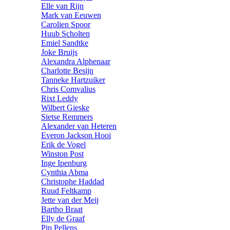
Elle van Rijn
Mark van Eeuwen
Carolien Spoor
Huub Scholten
Emiel Sandtke
Joke Bruijs
Alexandra Alphenaar
Charlotte Besijn
Tanneke Hartzuiker
Chris Comvalius
Rixt Leddy
Wilbert Gieske
Sietse Remmers
Alexander van Heteren
Everon Jackson Hooi
Erik de Vogel
Winston Post
Inge Ipenburg
Cynthia Abma
Christophe Haddad
Ruud Feltkamp
Jette van der Meij
Bartho Braat
Elly de Graaf
Pip Pellens