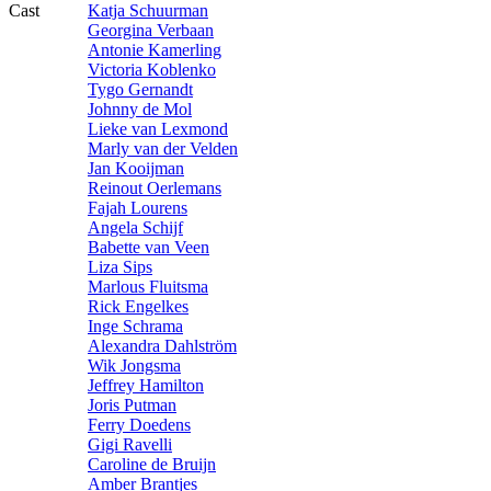
Cast
Katja Schuurman
Georgina Verbaan
Antonie Kamerling
Victoria Koblenko
Tygo Gernandt
Johnny de Mol
Lieke van Lexmond
Marly van der Velden
Jan Kooijman
Reinout Oerlemans
Fajah Lourens
Angela Schijf
Babette van Veen
Liza Sips
Marlous Fluitsma
Rick Engelkes
Inge Schrama
Alexandra Dahlström
Wik Jongsma
Jeffrey Hamilton
Joris Putman
Ferry Doedens
Gigi Ravelli
Caroline de Bruijn
Amber Brantjes