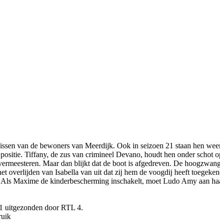
issen van de bewoners van Meerdijk. Ook in seizoen 21 staan hen weer s
positie. Tiffany, de zus van crimineel Devano, houdt hen onder schot o
vermeesteren. Maar dan blijkt dat de boot is afgedreven. De hoogzwang
t overlijden van Isabella van uit dat zij hem de voogdij heeft toegeke
gen. Als Maxime de kinderbescherming inschakelt, moet Ludo Amy aan ha
11 uitgezonden door RTL 4.