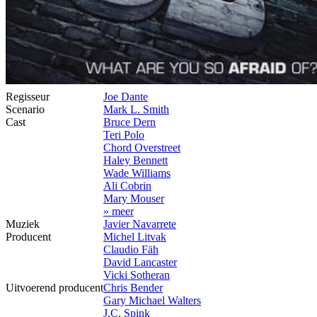
Regisseur
Joe Dante
Scenario
Mark L. Smith
Cast
Bruce Dern
Teri Polo
Chord Overstreet
Haley Bennett
Wade Williams
Ali Cobrin
Mary Mouser
» meer
Muziek
Javier Navarrete
Producent
Michel Litvak
Claudio Fäh
David Lancaster
Vicki Sotheran
Uitvoerend producent
Chris Bender
Gary Michael Walters
J.C. Spink