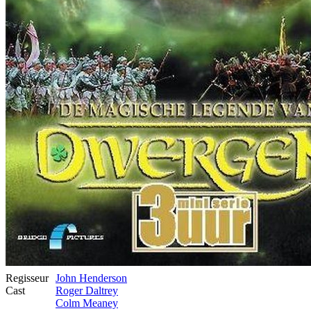
Regisseur
John Henderson
Cast
Roger Daltrey
Colm Meaney