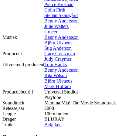
Pierce Brosnan
Colin Firth
Stellan Skarsgård
Benny Andersson
Julie Walters
» meer
Muziek
Benny Andersson
Björn Ulvaeus
Stig Anderson
Producent
Gary Goetzman
Judy Craymer
Uitvoerend producent
Tom Hanks
Benny Andersson
Rita Wilson
Björn Ulvaeus
Mark Huffam
Productiebedrijf
Universal Studios
Playtone
Soundtrack
Mamma Mia! The Movie Soundtrack
Releasejaar
2008
Lengte
100 minuten
Drager
BLURAY
Trailer
Bekijken