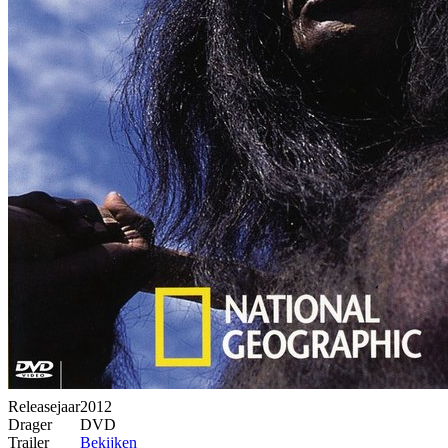
Releasejaar
2012
Drager
DVD
Trailer
Bekijken