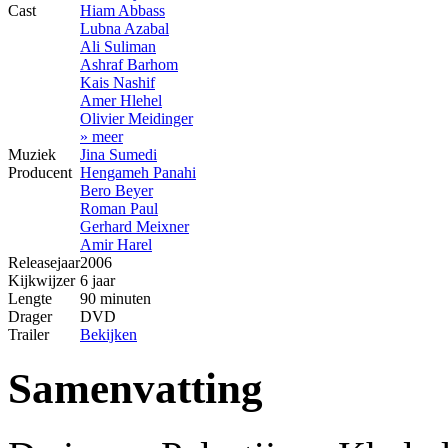
Cast
Hiam Abbass
Lubna Azabal
Ali Suliman
Ashraf Barhom
Kais Nashif
Amer Hlehel
Olivier Meidinger
» meer
Muziek
Jina Sumedi
Producent
Hengameh Panahi
Bero Beyer
Roman Paul
Gerhard Meixner
Amir Harel
Releasejaar
2006
Kijkwijzer
6 jaar
Lengte
90 minuten
Drager
DVD
Trailer
Bekijken
Samenvatting