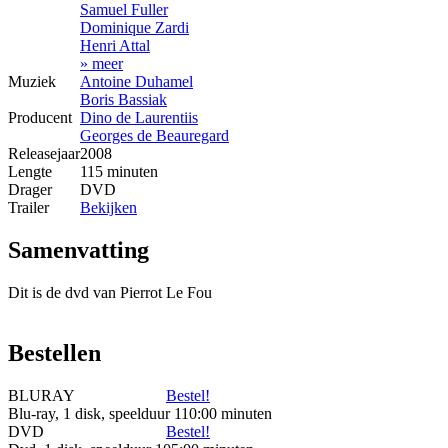
Samuel Fuller
Dominique Zardi
Henri Attal
» meer
Muziek
Antoine Duhamel
Boris Bassiak
Producent
Dino de Laurentiis
Georges de Beauregard
Releasejaar
2008
Lengte
115 minuten
Drager
DVD
Trailer
Bekijken
Samenvatting
Dit is de dvd van Pierrot Le Fou
Bestellen
BLURAY
Bestel!
Blu-ray, 1 disk, speelduur 110:00 minuten
DVD
Bestel!