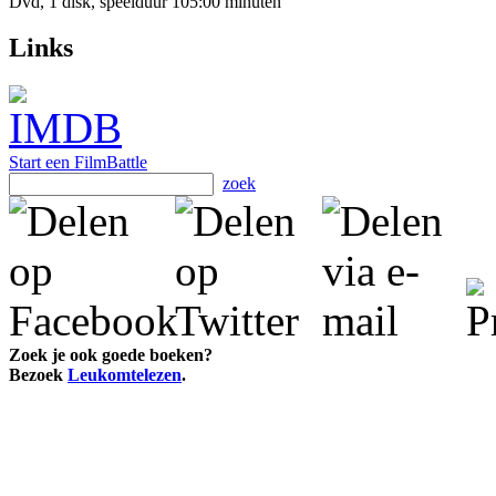
Dvd, 1 disk, speelduur 105:00 minuten
Links
Start een FilmBattle
zoek
Zoek je ook goede boeken?
Bezoek
Leukomtelezen
.