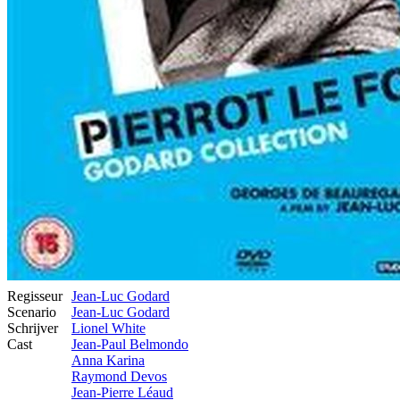
Regisseur
Jean-Luc Godard
Scenario
Jean-Luc Godard
Schrijver
Lionel White
Cast
Jean-Paul Belmondo
Anna Karina
Raymond Devos
Jean-Pierre Léaud