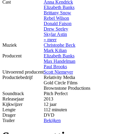
Cast
Anna Kendrick
Elizabeth Banks
Brittany Snow
Rebel Wilson
Donald Faison
Drew Seeley
Skylar Astin
» meer
Muziek
Christophe Beck
Mark Kilian
Producent
Elizabeth Banks
Max Handelman
Paul Brooks
Uitvoerend producent
Scott Niemeyer
Productiebedrijf
Relativity Media
Gold Circle Films
Brownstone Productions
Soundtrack
Pitch Perfect
Releasejaar
2013
Kijkwijzer
12 jaar
Lengte
112 minuten
Drager
DVD
Trailer
Bekijken