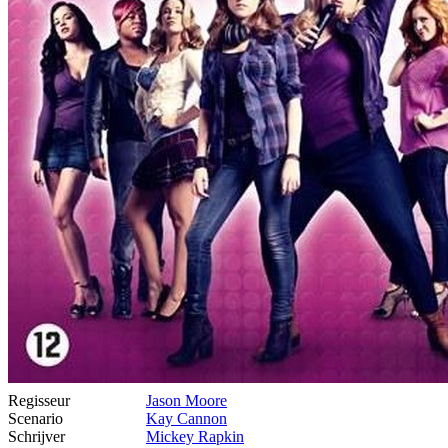
Regisseur
Jason Moore
Scenario
Kay Cannon
Schrijver
Mickey Rapkin