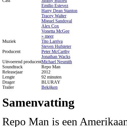
Cast
Jimmy Buffett
Emilio Estevez
Harry Dean Stanton
Tracey Walter
Miguel Sandoval
Alex Cox
Vonetta McGee
» meer
Muziek
Tito Larriva
Steven Hufsteter
Producent
Peter McCarthy
Jonathan Wacks
Uitvoerend producent
Michael Nesmith
Soundtrack
Repo Man
Releasejaar
2012
Lengte
92 minuten
Drager
BLURAY
Trailer
Bekijken
Samenvatting
Repo Man is een Amerikaans