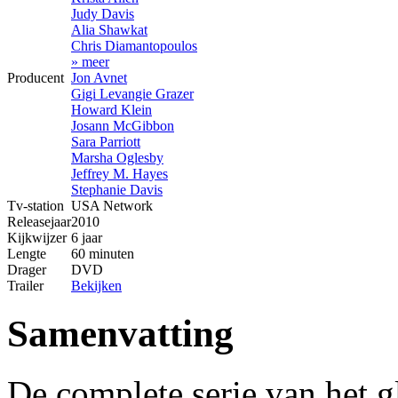
Judy Davis
Alia Shawkat
Chris Diamantopoulos
» meer
Producent
Jon Avnet
Gigi Levangie Grazer
Howard Klein
Josann McGibbon
Sara Parriott
Marsha Oglesby
Jeffrey M. Hayes
Stephanie Davis
Tv-station
USA Network
Releasejaar
2010
Kijkwijzer
6 jaar
Lengte
60 minuten
Drager
DVD
Trailer
Bekijken
Samenvatting
De complete serie van het 