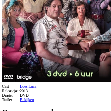
Cast
Loes Luca
Releasejaar
2013
Drager
DVD
Trailer
Bekijken