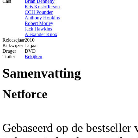
Cast
Brian Dennehy
Kris Kristofferson
CCH Pounder
Anthony Hopkins
Robert Morley
Jack Hawkins
Alexander Knox
Releasejaar
2010
Kijkwijzer
12 jaar
Drager
DVD
Trailer
Bekijken
Samenvatting
Netforce
Gebaseerd op de bestseller