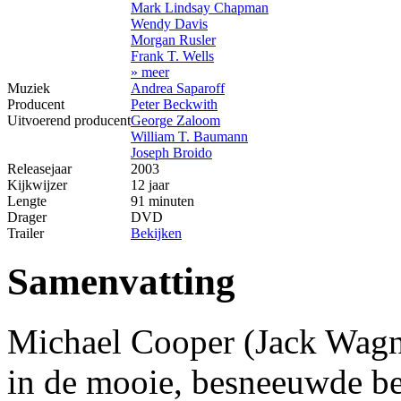
Mark Lindsay Chapman
Wendy Davis
Morgan Rusler
Frank T. Wells
» meer
Muziek
Andrea Saparoff
Producent
Peter Beckwith
Uitvoerend producent
George Zaloom
William T. Baumann
Joseph Broido
Releasejaar
2003
Kijkwijzer
12 jaar
Lengte
91 minuten
Drager
DVD
Trailer
Bekijken
Samenvatting
Michael Cooper (Jack Wagne
in de mooie, besneeuwde b