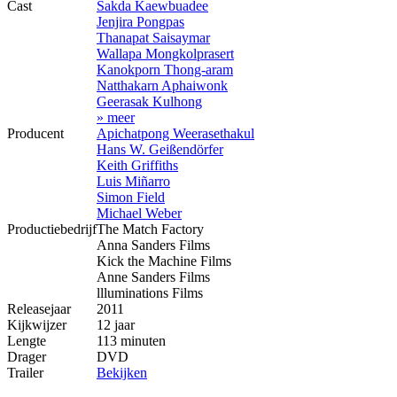
Cast
Sakda Kaewbuadee
Jenjira Pongpas
Thanapat Saisaymar
Wallapa Mongkolprasert
Kanokporn Thong-aram
Natthakarn Aphaiwonk
Geerasak Kulhong
» meer
Producent
Apichatpong Weerasethakul
Hans W. Geißendörfer
Keith Griffiths
Luis Miñarro
Simon Field
Michael Weber
Productiebedrijf
The Match Factory
Anna Sanders Films
Kick the Machine Films
Anne Sanders Films
llluminations Films
Releasejaar
2011
Kijkwijzer
12 jaar
Lengte
113 minuten
Drager
DVD
Trailer
Bekijken