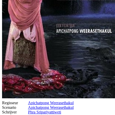
Regisseur
Apichatpong Weerasethakul
Scenario
Apichatpong Weerasethakul
Schrijver
Phra Sripariyattiweti