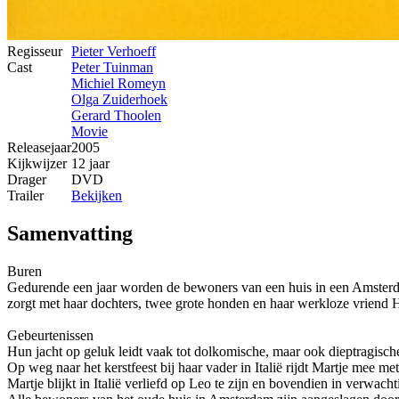
Regisseur
Pieter Verhoeff
Cast
Peter Tuinman
Michiel Romeyn
Olga Zuiderhoek
Gerard Thoolen
Movie
Releasejaar
2005
Kijkwijzer
12 jaar
Drager
DVD
Trailer
Bekijken
Samenvatting
Buren
Gedurende een jaar worden de bewoners van een huis in een Amsterda
zorgt met haar dochters, twee grote honden en haar werkloze vrien
Gebeurtenissen
Hun jacht op geluk leidt vaak tot dolkomische, maar ook dieptragische
Op weg naar het kerstfeest bij haar vader in Italië rijdt Martje mee m
Martje blijkt in Italië verliefd op Leo te zijn en bovendien in verwach