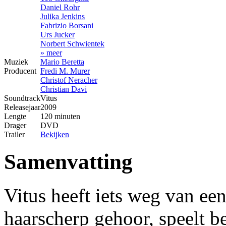
Daniel Rohr
Julika Jenkins
Fabrizio Borsani
Urs Jucker
Norbert Schwientek
» meer
Muziek
Mario Beretta
Producent
Fredi M. Murer
Christof Neracher
Christian Davi
Soundtrack
Vitus
Releasejaar
2009
Lengte
120 minuten
Drager
DVD
Trailer
Bekijken
Samenvatting
Vitus heeft iets weg van een
haarscherp gehoor, speelt 